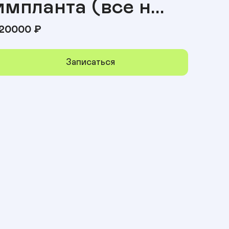
импланта (все н...
20000
₽
Записаться